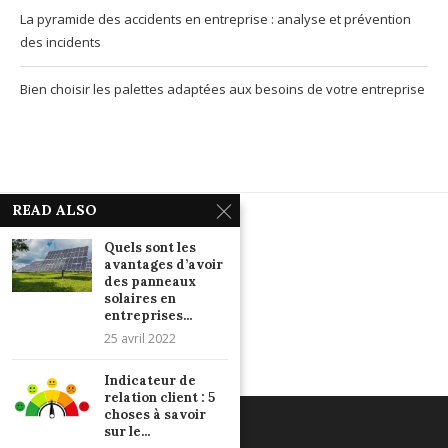
La pyramide des accidents en entreprise : analyse et prévention
des incidents
Bien choisir les palettes adaptées aux besoins de votre entreprise
READ ALSO
Quels sont les
avantages d’avoir
des panneaux
Mentions Légales
|
Contactez-nous
solaires en
entreprises...
25 avril 2022
Indicateur de
relation client : 5
choses à savoir
sur le...